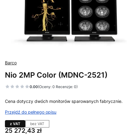
Barco
Nio 2MP Color (MDNC-2521)
0.00
(Oceny: 0 Recenzje: 0)
Cena dotyczy dwóch monitorów sparowanych fabrycznie.
Przejdź do pełnego opisu
z VAT
bez VAT
Cena
25 272,43 zł